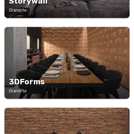
Storywall
Granorte
3DForms
Granorte