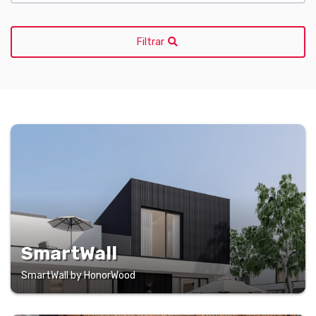
Filtrar
SmartWall
SmartWall by HonorWood