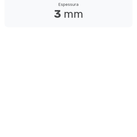
Espessura
KWADRAAT
3
mm
005 160 000
PARALLEL CREAM
005 121 011
PARALLEL GREY
005 121 048