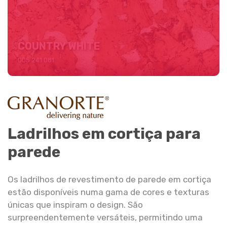
COUNTRY WHITE
005 241 081
ELEMENT RUSTIC BLACK
Ladrilhos em cortiça para
005 110 090
parede
Os ladrilhos de revestimento de parede em cortiça
estão disponíveis numa gama de cores e texturas
únicas que inspiram o design. São
ELEMENT RUSTIC WHITE
surpreendentemente versáteis, permitindo uma