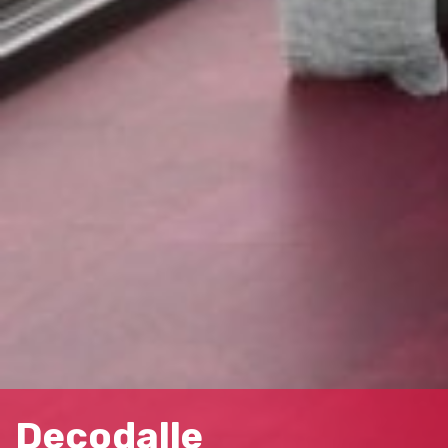
CANYON
005 155 000
CHAMPAGNER
005 039 000
Decodalle