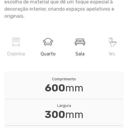
005 110 074
escolha de material que dê um toque especial à
decoração interior, criando espaços apelativos e
originais.
ELEMENT RUSTIC
005 110 000
Cozinha
Quarto
Sala
Wc
Comprimento
600
mm
EXPRESSION
005 290 000
Largura
300
mm