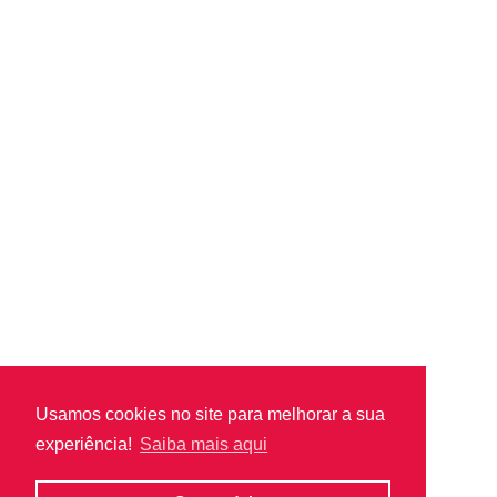
TWIST BLACK
005 900 093
TWIST
005 900 000
Usamos cookies no site para melhorar a sua
experiência!
Saiba mais aqui