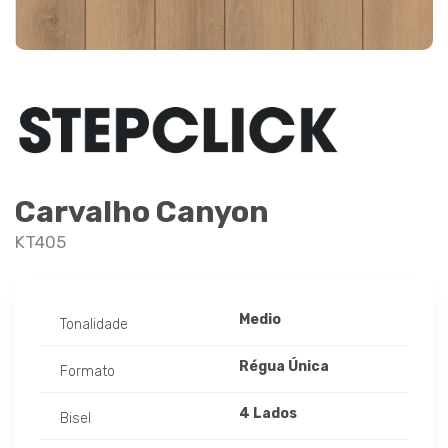
Carvalho Canyon
KT405
Medio
Tonalidade
Régua Única
Formato
4 Lados
Bisel