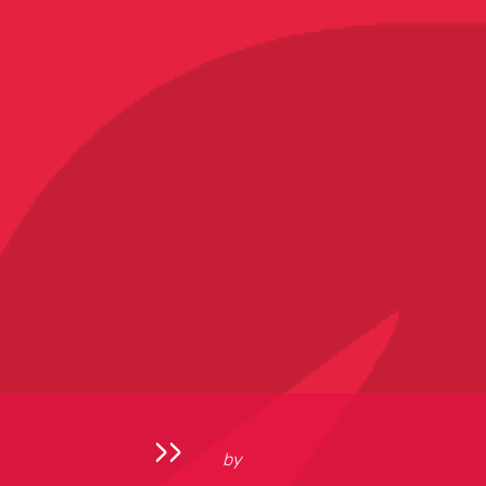
››
by