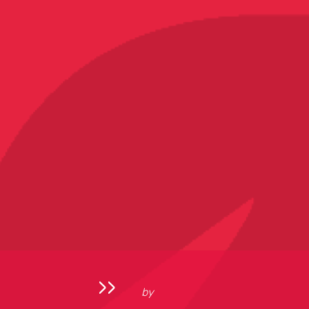
››
by