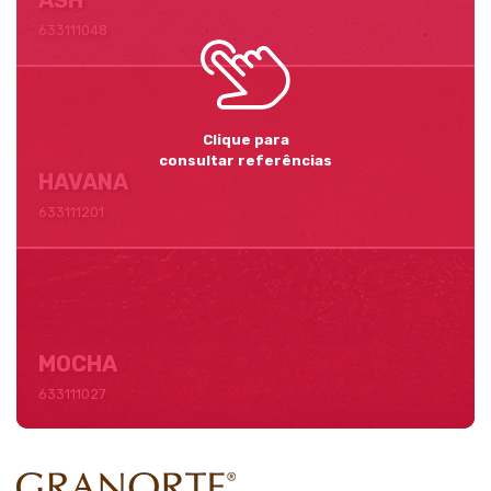
633111048
Clique para
consultar referências
HAVANA
633111201
MOCHA
633111027