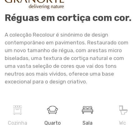
SUNSET
Réguas em cortiça com cor.
633111626
A colecção Recolour é sinónimo de design
contemporâneo em pavimentos. Restaurado com
um novo tamanho de régua, com arestas micro
biseladas, uma textura de cortiça natural e com
uma vasta seleção de cores que vai dos tons
TERRACOTTA
neutros aos mais vívidos, oferece uma base
633111616
excecional para o design criativo.
LILAC
Cozinha
Quarto
Sala
Wc
633111617