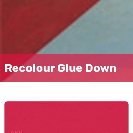
CREAM
633111011
Recolour Glue Down
SMOKE
633111042
ASH