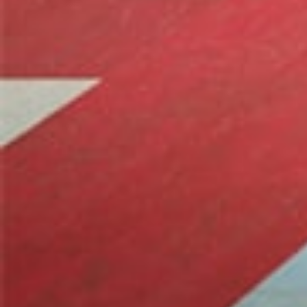
PEARL
633111018