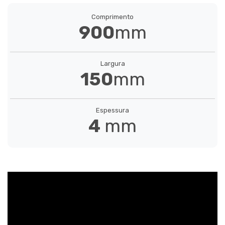
Comprimento
900
mm
BLUSH
Largura
633111618
150
mm
Espessura
4
mm
SPRING
633111625
BLUEMOON