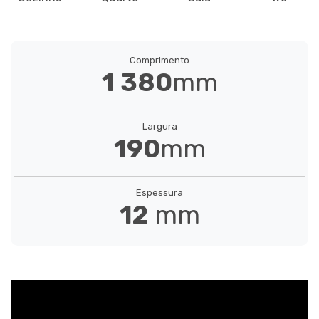
CARVALHO CLÁSSICO CASTANHO
IMU1849
Comprimento
1 380
mm
CARVALHO IVORY
Largura
190
mm
IMU8258
Espessura
12
mm
CARVALHO FUMADO
IMU8261