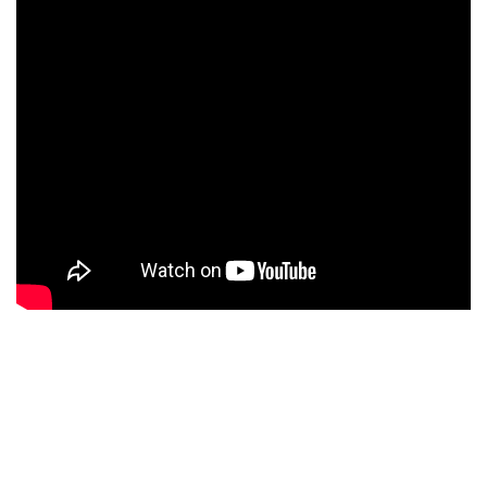
CARVALHO BOURBON
IMU8260
CARVALHO CENTEIO
IMU8257
CARVALHO ALGODÃO
IMU8254