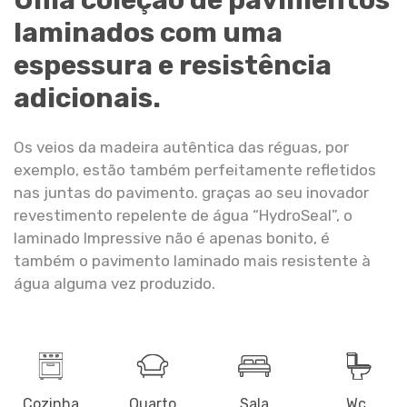
Uma coleção de pavimentos
laminados com uma
espessura e resistência
adicionais.
CARVALHO CLÁSSICO NATURAL
IMU1848
Os veios da madeira autêntica das réguas, por
exemplo, estão também perfeitamente refletidos
nas juntas do pavimento. graças ao seu inovador
revestimento repelente de água “HydroSeal”, o
laminado Impressive não é apenas bonito, é
também o pavimento laminado mais resistente à
CARVALHO NATURAL SUAVE
água alguma vez produzido.
IMU1855
Cozinha
Quarto
Sala
Wc